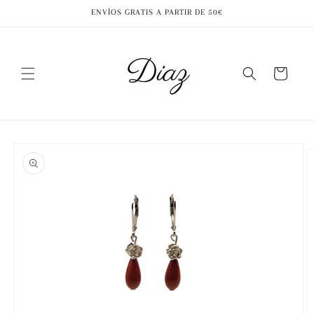
Ir
ENVÍOS GRATIS A PARTIR DE 50€
directamente
al contenido
Carrito
Ir
directamente
a la
información
del producto